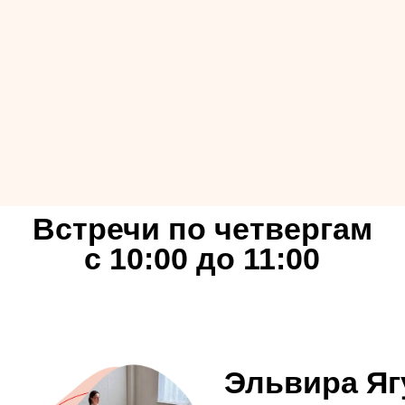
с 10:00 до 11:00
Эльвира Ягудина
основатель центра женского здоров
инструктор vagiton system, йоготера
Женское здоровь
до и после
стреча со свободным
бщением