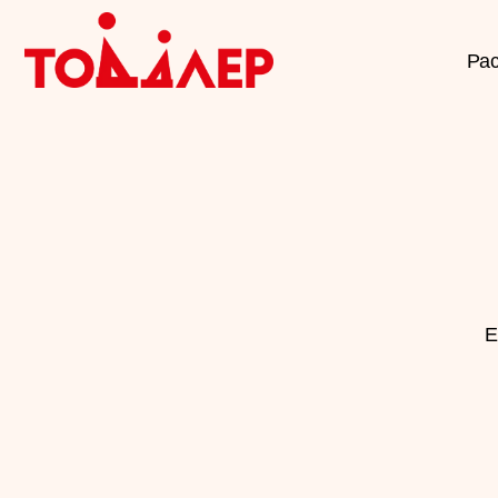
Расписан
Еженеде
Мо