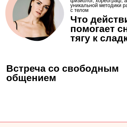
стреча со свободным
бщением
Встречи по четвергам