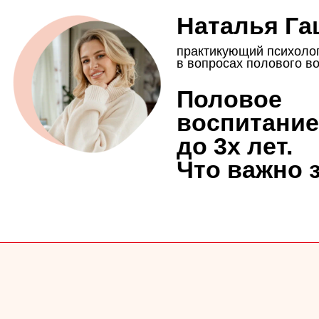
единяйтесь к клубу
таньте участником
ующих интересных
мероприятий
Абонементы