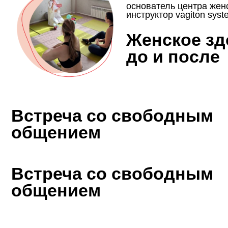
стреча со свободным
бщением
Наталья Гашкина
практикующий психолог, эксперт
в вопросах полового воспитания
Половое
воспитание от 0
до 3х лет.
Что важно знать?