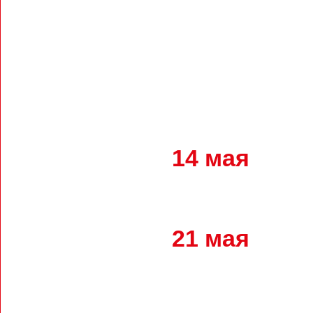
21 мая
В
о
28 мая