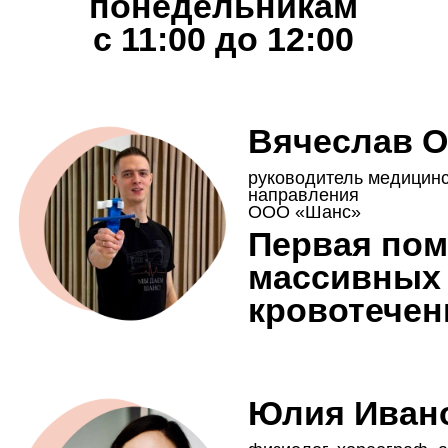
руководитель медицинского
направления
ООО «Шанс»
Первая помощь п
массивных
кровотечениях
Юлия Иванова
физиолог, хореограф, автор
уникальной методики работы
с телом
Что действитель
помогает снизить
тягу к сладкому?