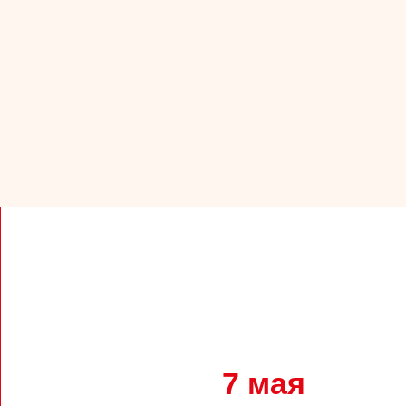
7 мая
14 мая
В
о