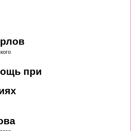
ри
но