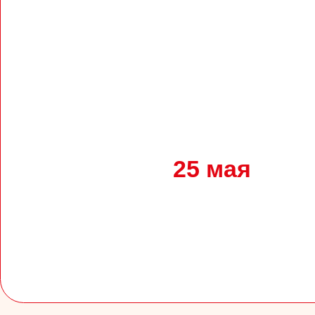
25 мая
В
о